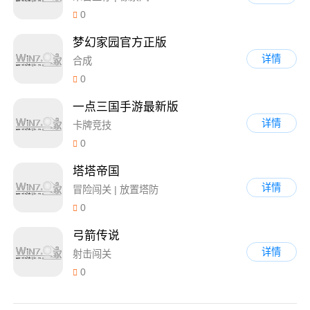
0
梦幻家园官方正版
详情
合成
0
一点三国手游最新版
详情
卡牌竞技
0
塔塔帝国
详情
冒险闯关 | 放置塔防
0
弓箭传说
详情
射击闯关
0