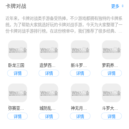
卡牌对战
更多
近年来，卡牌对战类手游备受热捧，不少游戏都拥有独特的卡牌系
统。为了帮助大家挑选好玩的卡牌对战手游，今天为大家整理了一
份卡牌对战手游排行榜。在这份榜单中，我们推荐了很多经典、好
玩的卡牌对战手游，包括各种不同的玩法和题材，相信能够满足不
同玩家的需求。如果您还不知道玩哪个卡牌对战游戏，不妨来这里
看看吧！
卧龙三国
造梦西游ol手机版
新斗罗大陆正版
萝莉养成计划九游版
详情
详情
详情
详情
弥赛亚誓约九游版
城防乱斗官网版
神无月官网版
斗罗大陆官网版
详情
详情
详情
详情