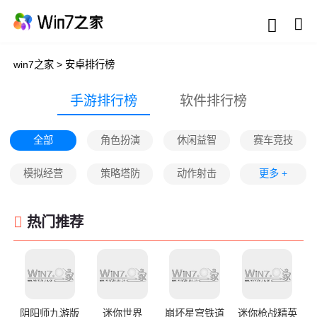
win7之家
>
安卓排行榜
手游排行榜
软件排行榜
全部
角色扮演
休闲益智
赛车竞技
模拟经营
策略塔防
动作射击
更多 +
热门推荐
阴阳师九游版
迷你世界
崩坏星穹铁道
迷你枪战精英