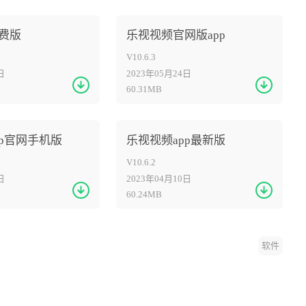
费版
乐视视频官网版app
V10.6.3
日
2023年05月24日
60.31MB
pp官网手机版
乐视视频app最新版
V10.6.2
日
2023年04月10日
60.24MB
软件