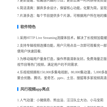
5.更新提醒：收藏感兴趣的节目，更新后第一时间获得免费提
6.简洁清爽：摒弃多余设计，保留核心功能，化繁为简，呈现
7.片源多选：每个节目提供多个片源，可根据用户所在地的
软件特色
1.采用HTTP Live Streaming流媒体技术，解决了
2.支持专辑视频连播功能，用户只用点击一次即可观看完一部
便用户快速回看;
3.为移动端用户量身打造，操作界面清新友好。免费海量正
视节目等热门视频，满足用户的不同需求;
4.乐视视频拥有150,000多集电视剧，80,000集动漫，
聚合优酷、腾讯、爱奇艺、pptv、土豆、搜狐等多家视频高
风行视频app亮点
1.人气动漫：小猪佩奇、熊出没、汪汪队立大功、小马宝莉