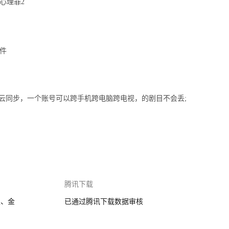
心理罪2
件
收藏云同步，一个账号可以跨手机跨电脑跨电视，的剧目不会丢;
腾讯下载
家、金
已通过腾讯下载数据审核