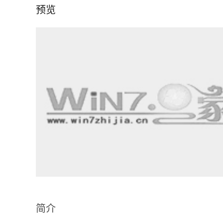
预览
简介