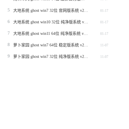
5
大地系统 ghost win7 32位 官网版系统 v2024.1
01-17
6
大地系统 ghost win10 32位 纯净版系统 v2024.1
01-17
7
大地系统 ghost win11 64位 纯净版系统 v2024.1
01-17
8
萝卜家园 ghost win7 64位 稳定版系统 v2023.11
11-07
9
萝卜家园 ghost win7 32位 纯净版系统 v2023.11
11-07