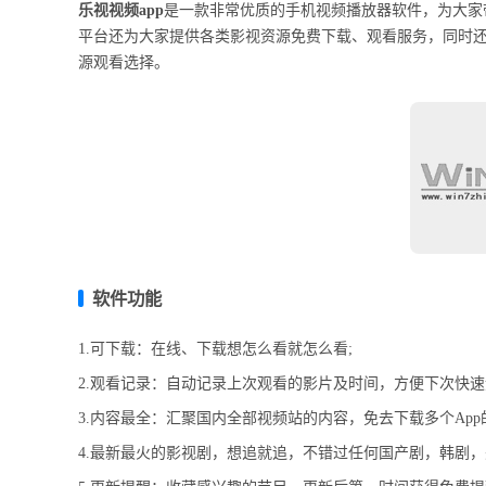
乐视视频app
是一款非常优质的手机视频播放器软件，为大家
平台还为大家提供各类影视资源免费下载、观看服务，同时
源观看选择。
软件功能
1.可下载：在线、下载想怎么看就怎么看;
2.观看记录：自动记录上次观看的影片及时间，方便下次快速
3.内容最全：汇聚国内全部视频站的内容，免去下载多个App
4.最新最火的影视剧，想追就追，不错过任何国产剧，韩剧，