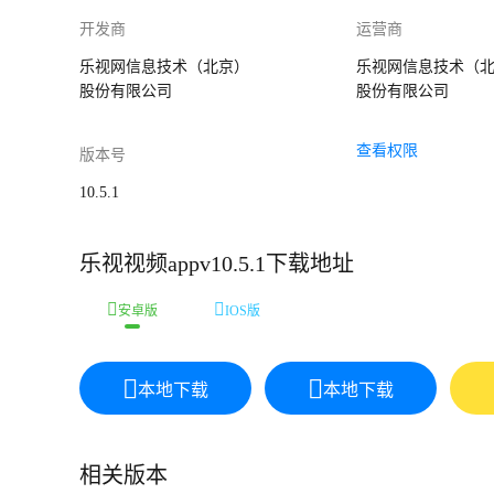
开发商
运营商
乐视网信息技术（北京）
乐视网信息技术（
股份有限公司
股份有限公司
查看权限
版本号
10.5.1
乐视视频appv10.5.1下载地址
安卓版
IOS版
本地下载
本地下载
相关版本