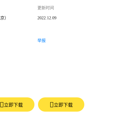
更新时间
北京）
2022.12.09
举报
立即下载
立即下载