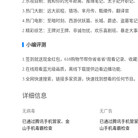
2.乐视自制：我和你的光年距离、推理笔记、太子妃升职记、
3.热门大剧：远大前程、猎场、芈月传、甄缳传、翻译官
4.热门电影：至暗时刻、西游伏妖篇、长城、爵迹、盗墓笔记
2.精彩综艺：王牌对王牌、非诚勿扰、欢乐喜剧班、暴走大事
小编评测
1.签到就送现金红包，618购物节帮你省省省!观看记录、
2.在线观看蓝光级画质，离线下载提供边看边播功能;
3.全网快速搜索，链接多家资源，快速找到想看的任何节目。
详细信息
无病毒
无广告
已通过腾讯手机管家、金
已通过腾讯手机管
山手机毒霸检查
山手机毒霸检查