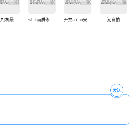
美妆相机最新版本
wink画质修复app
开拍action安卓版
潮自拍
发送