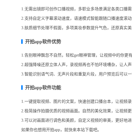
1.无需出镜即可创作口播视频，多职业多场景满足各类口播
2.支持自定义字幕滚动速度，语速模式智能跟随口播速度滚
3.肤质细节处理不假面，多项美妆参数提升气色，还原真实
开拍app软件优势
1.告别眼神飘忽不自然，轻松get眼神管理，让视频中的你更
2.超强降噪还原立体人声，录视频再也不怕环境嘈杂，让人
3.智能识别语气词、无声片段和重复片段，用户预览后可以
开拍app软件功能
1.一键提取视频、图片的文案，快速创建口播台本，让视频
2.极简操作拍摄优质的视频画面。自然的美化效果，让视频
3.可以对画面进行调色和美颜，自定义视频的审美，更好地
如果你也想用开拍app，就快来本站下载吧。