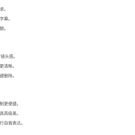
需求。
动字幕。
美貌。
有镜头感。
声更清晰。
一键删除。
录制更便捷。
更具高级美。
进行自我表达。