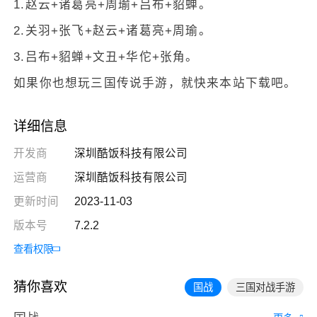
1.赵云+诸葛亮+周瑜+吕布+貂蝉。
2.关羽+张飞+赵云+诸葛亮+周瑜。
3.吕布+貂蝉+文丑+华佗+张角。
如果你也想玩三国传说手游，就快来本站下载吧。
详细信息
开发商
深圳酷饭科技有限公司
运营商
深圳酷饭科技有限公司
更新时间
2023-11-03
版本号
7.2.2
查看权限
猜你喜欢
国战
三国对战手游