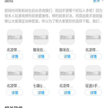
国战
更多
前段时间有粉丝在后台咨询我们：国战手游哪个好玩人多呢？因为
很多人玩游戏想的就是要激情，想的就是对决，而国战类手游就能
够让大家满足这种愿望，所以为了帮大家更好的选择下载，我们今
天就为大家带来2022国战手游排行榜推荐，都是一些大型国战手
游，玩起来都很激情，喜欢的玩家来看看吧！
北凉悍刀行最新版
御龙在天官网手机版
御龙在天官网版
北凉悍刀行官方版
详情
详情
详情
详情
北凉悍刀行正版官网版
七雄Q传手机版
北凉悍刀行官网版
征途2手游官网版
详情
详情
详情
详情