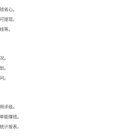
省钱省心。
即可提现。
专线等。
情况。
规划。
疑问。
信用评级。
接单能赚钱。
运统计报表。