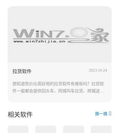
2023.10.24
拉货软件
想知道性价比高好用的拉货软件有哪些吗？拉货软
件一般都会提供回头车、同城叫车拉货、跨城送
货、搬家、补货、物流、托运、门店货物配送等服
务，满足各类用户的不同类型短途货物运输及物品
运送需求。那么最划算挣钱的拉货找车软件有什么
相关软件
换一换
呢？小编为大家推荐最实用最便宜的拉货app排行榜
前十名！有需要就来下载吧！