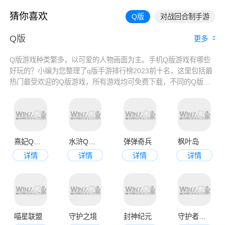
猜你喜欢
Q版
对战回合制手游
Q版
更多
Q版游戏种类繁多，以可爱的人物画面为主。手机Q版游戏有哪些
好玩的？小编为您整理了q版手游排行榜2023前十名，这里包括最
热门最受欢迎的Q版游戏，所有游戏均可免费下载，不同的Q版游
戏都有其特色可爱的小人物，让您的心被萌化。欢迎大家来下载体
验。
熹妃Q传官网版
水浒Q传官网版
弹弹奇兵
枫叶岛
详情
详情
详情
详情
喵星联盟
守护之境
封神纪元
守护者大陆