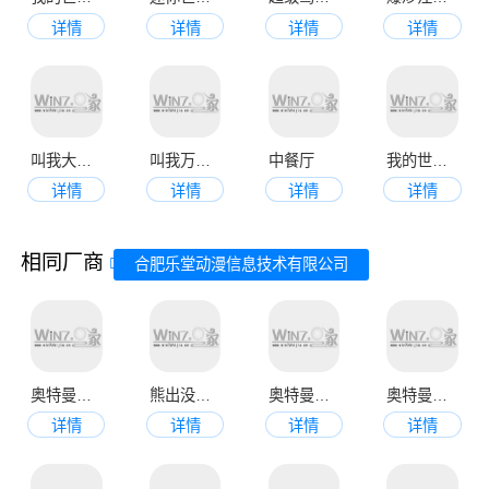
详情
详情
详情
详情
叫我大掌柜
叫我万岁爷官方版
中餐厅
我的世界九游版
详情
详情
详情
详情
相同厂商
合肥乐堂动漫信息技术有限公司
奥特曼之格斗超人手机版
熊出没之机甲熊大官方正版
奥特曼王者传奇最新版
奥特曼宇宙英雄安卓版
详情
详情
详情
详情