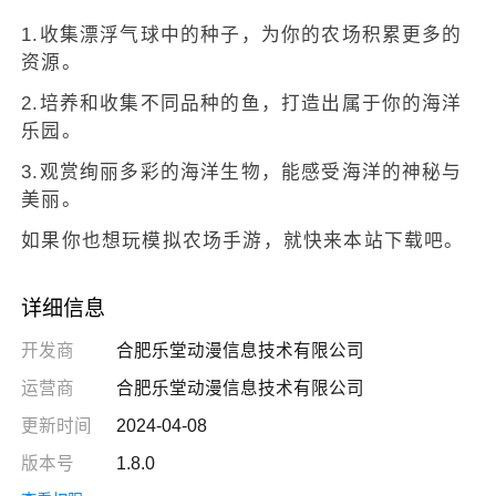
1.收集漂浮气球中的种子，为你的农场积累更多的
资源。
2.培养和收集不同品种的鱼，打造出属于你的海洋
乐园。
3.观赏绚丽多彩的海洋生物，能感受海洋的神秘与
美丽。
如果你也想玩模拟农场手游，就快来本站下载吧。
详细信息
开发商
合肥乐堂动漫信息技术有限公司
运营商
合肥乐堂动漫信息技术有限公司
更新时间
2024-04-08
版本号
1.8.0