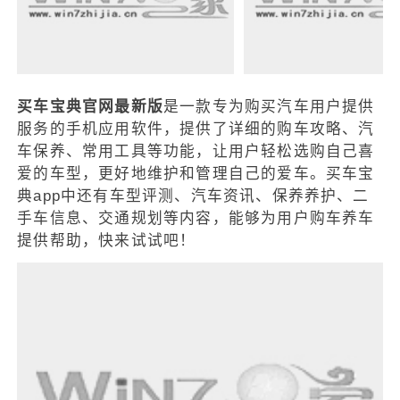
买车宝典官网最新版
是一款专为购买汽车用户提供
服务的手机应用软件，提供了详细的购车攻略、汽
车保养、常用工具等功能，让用户轻松选购自己喜
爱的车型，更好地维护和管理自己的爱车。买车宝
典app中还有车型评测、汽车资讯、保养养护、二
手车信息、交通规划等内容，能够为用户购车养车
提供帮助，快来试试吧！