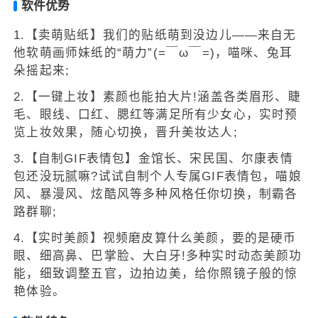
软件优势
1.【卖萌贴纸】我们的贴纸萌到没边儿——来自无
他软萌画师妹纸的“萌力”(=￣ω￣=)，喵咪、兔耳
朵摇起来;
2.【一键上妆】素颜也能拍大片!涵盖各类眉形、睫
毛、眼线、口红、腮红等满足所有少女心，实时预
览上妆效果，随心切换，晋升美妆达人;
3.【自制GIF表情包】金馆长、宋民国、尔康表情
包还没玩腻嘛?试试自制个人专属GIF表情包，喵娘
风、暴漫风、炫酷风等多种风格任你切换，制霸各
路群聊;
4.【实时美颜】视频磨皮算什么美颜，要的是硬币
眼、细高鼻、巴掌脸、大白牙!多种实时动态美颜功
能，细致调整五官，边拍边美，给你照镜子般的惊
艳体验。