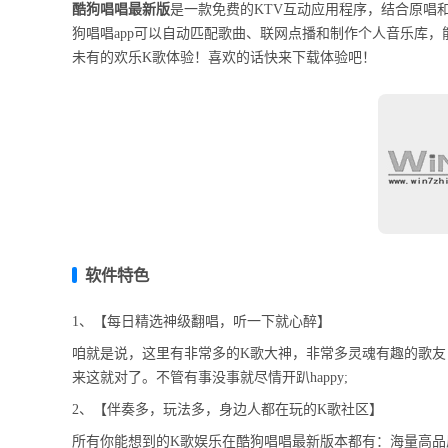
酷狗唱唱最新版
是一款免费的KTV互动应用程序，结合原唱
狗唱唱app可以自动匹配歌曲、联网点播和制作个人音乐库
未有的欢乐K歌体验！喜欢的话快来下载体验吧！
软件特色
1、【每日精选神级翻唱，听一下就心醉】
咱就是说，这里有非常多的K歌大神，非常多灵魂有趣的歌
来这就对了。不管有事没事就尽情开趴happy;
2、【伴奏多，玩法多，身边人都在玩的K歌社区】
所有你能想到的K歌娱乐在酷狗唱唱最新版本都有：海量高品