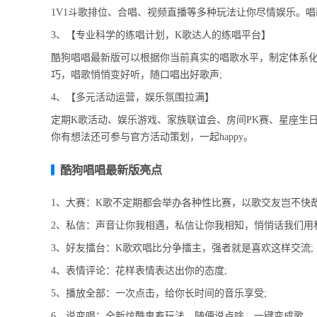
1V1斗歌排位、合唱、视频直播等多种玩法让你尽情娱乐。唱
3、【专业科学的练唱计划，K歌达人的练唱平台】
酷狗唱唱最新版可以根据你当前真实的唱歌水平，制定体系
巧，唱歌悄悄变好听，随口唱出好歌声;
4、【多元活动运营，娱乐氛围拉满】
定期K歌活动、娱乐游戏、家族联谊会、房间PK赛、星座生
你有想法还可参与官方活动策划，一起happy。
酷狗唱唱最新版亮点
1、大赛：K歌不定期都会举办各种性比赛，以歌交友岂不快哉
2、私信：声音让你我相遇，私信让你我相知，悄悄话我们用
3、好友擂台：K歌欢唱比分争擂主，强者就是喜欢这样交流;
4、表情评论：花样表情表达出你的态度;
5、播放全部：一次点击，给你长时间的音乐享受;
6、说变唱：全新炫酷鬼畜玩法，随便说点啥，一键变成歌。