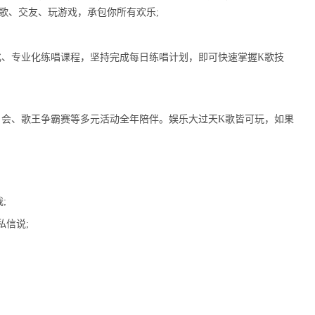
歌、交友、玩游戏，承包你所有欢乐;
化、专业化练唱课程，坚持完成每日练唱计划，即可快速掌握K歌技
日会、歌王争霸赛等多元活动全年陪伴。娱乐大过天K歌皆可玩，如果
;
私信说;