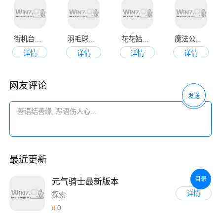
街机台球大师最新版
羽毛球高高手
花花姑娘之美妆奇缘
魔法公主礼仪学院
详情
详情
详情
详情
网友评论
发送
最近更新
目录
元气骑士最新版本
详情
探索
0