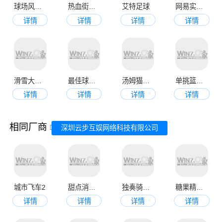
球场风云官网版
热血街篮手机版
艾特足球
网易实况足球官网版
详情
详情
详情
详情
滑雪大冒险普通版
最佳球会官方版
汤姆猫英雄跑酷
单挑篮球正版
详情
详情
详情
详情
相同厂商
深圳云步互娱网络科技有限公司
城市飞车2
甜点消消乐官方版
独奏骑士官网最新版
糖果精灵传奇
详情
详情
详情
详情