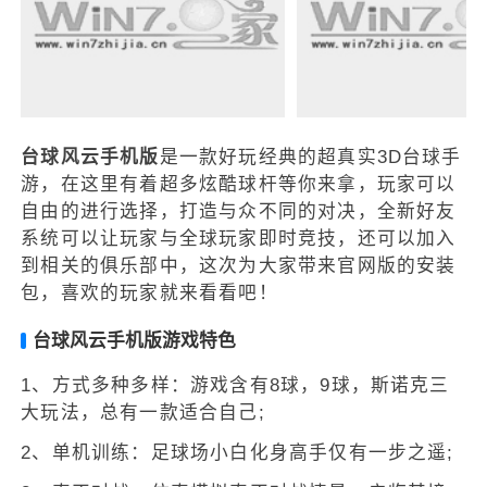
台球风云手机版
是一款好玩经典的超真实3D台球手
游，在这里有着超多炫酷球杆等你来拿，玩家可以
自由的进行选择，打造与众不同的对决，全新好友
系统可以让玩家与全球玩家即时竞技，还可以加入
到相关的俱乐部中，这次为大家带来官网版的安装
包，喜欢的玩家就来看看吧！
台球风云手机版游戏特色
1、方式多种多样：游戏含有8球，9球，斯诺克三
大玩法，总有一款适合自己;
2、单机训练：足球场小白化身高手仅有一步之遥;