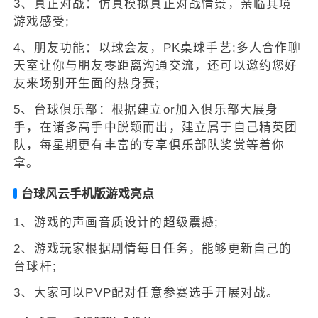
3、真正对战：仿真模拟真正对战情景，亲临其境
游戏感受;
4、朋友功能：以球会友，PK桌球手艺;多人合作聊
天室让你与朋友零距离沟通交流，还可以邀约您好
友来场别开生面的热身赛;
5、台球俱乐部：根据建立or加入俱乐部大展身
手，在诸多高手中脱颖而出，建立属于自己精英团
队，每星期更有丰富的专享俱乐部队奖赏等着你
拿。
台球风云手机版游戏亮点
1、游戏的声画音质设计的超级震撼;
2、游戏玩家根据剧情每日任务，能够更新自己的
台球杆;
3、大家可以PVP配对任意参赛选手开展对战。