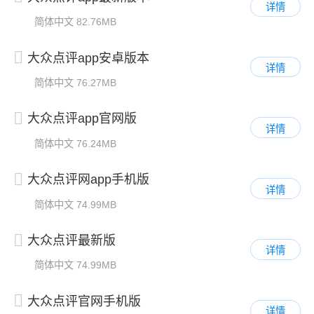
详情
简体中文
82.76MB
大众点评app安卓版本
详情
简体中文
76.27MB
大众点评app官网版
详情
简体中文
76.24MB
大众点评网app手机版
详情
简体中文
74.99MB
大众点评最新版
详情
简体中文
74.99MB
大众点评官网手机版
详情