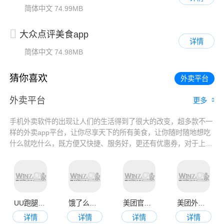
简体中文
74.99MB
大众点评美食app
详情
简体中文
74.98MB
猜你喜欢
外卖平台
外卖平台
更多
手机外卖软件的出现让人们的生活得到了很大的改变，超多款不一
样的外卖app平台，让你尽享天下的所有美食，让你随时随地想吃
什么就吃什么，既方便又快捷、服务好，更还有优惠券，对于上班
族来说简直是一大福利，轻轻点击,即可挑选各种美味佳肴，非常
的实用！接下来就让我们来看看手机外卖软件有哪些吧。
UU跑腿app
饿了么官方手机版app
美团官方最新版本2023
美团外卖APP
详情
详情
详情
详情