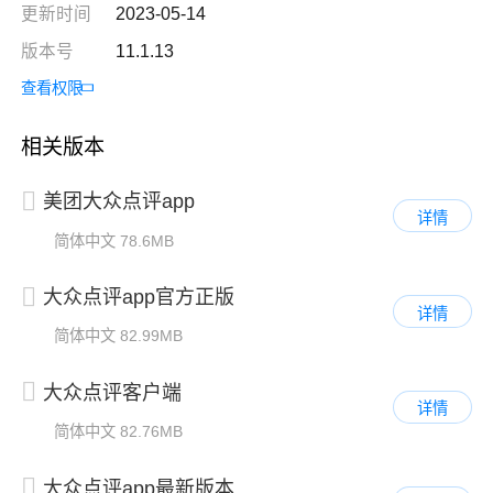
更新时间
2023-05-14
版本号
11.1.13
查看权限
相关版本
美团大众点评app
详情
简体中文
78.6MB
大众点评app官方正版
详情
简体中文
82.99MB
大众点评客户端
详情
简体中文
82.76MB
大众点评app最新版本