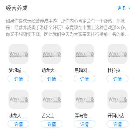
经营养成
更多
如果你喜欢玩经营养成手游，那你内心肯定会有一个疑惑，那就
是：经营养成类手游哪个好玩？毕竟现在市面上这种游戏那么多，
你又不想随便下载，因此我们今天为大家带来排行榜前十名的推
荐，在这里分别推荐适合男生和女生玩的经营养成手游，也有自由
度高的养成游戏，玩家可以自由选择，喜欢的就来看看吧！
梦想城镇官方正版
萌龙大乱斗手机版
黑暗料理王
杜拉拉升职记官网版
详情
详情
详情
详情
萌龙大乱斗九游版
舌尖上的小镇
浮岛物语最新中文版
开间小店
详情
详情
详情
详情