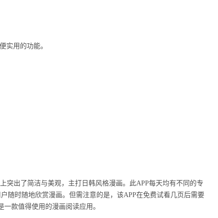
方便实用的功能。
计上突出了简洁与美观，主打日韩风格漫画。此APP每天均有不同的专
户随时随地欣赏漫画。但需注意的是，该APP在免费试看几页后需要
P是一款值得使用的漫画阅读应用。