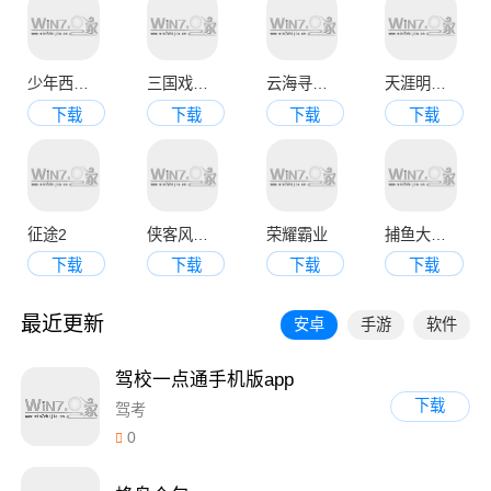
少年西游记九游版
三国戏魏传
云海寻仙记
天涯明月刀官网版
下载
下载
下载
下载
征途2
侠客风云传online
荣耀霸业
捕鱼大决战3d版
下载
下载
下载
下载
最近更新
安卓
手游
软件
驾校一点通手机版app
下载
驾考
0