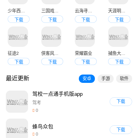
少年西游记九游版
三国戏魏传
云海寻仙记
天涯明月刀官网版
下载
下载
下载
下载
征途2
侠客风云传online
荣耀霸业
捕鱼大决战3d版
下载
下载
下载
下载
最近更新
安卓
手游
软件
驾校一点通手机版app
下载
驾考
0
蜂鸟众包
下载
0