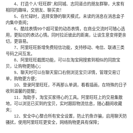
4、打造个人“旺旺群”,和同城、志同道合的朋友群聊，大家有
相同的趣味，交朋友、聊买卖！
5、在忙碌时，选择安静的聊天模式，未读的消息在消息盒子
内集中查阅；
6、酷炫表情99个超可爱的动态表情，在商业交流时可随心选
用，更贴切的表达心情。同时拉近彼此的距离，让谈生意变得更亲
切，更容易。
7、阿里旺旺新增免费短信功能，支持移动、电信、联通三类
号码之间互发。
8、阿里旺旺截图功能，可以在淘宝网搜索到相似的同款宝
贝，让购物更随心；
9、聊天时可以在聊天窗口右侧浏览宝贝详情，管理交易订
单，购物更方便；
10、登录阿里旺旺，不再那么单调，看看插画，在特殊的日子
收到温馨的提醒；
11．淘助手，淘宝买家得心的工具。阿里旺旺上的交易集散
地，可以浏览已买到的宝贝，实时跟踪物流信息，随心翻阅收藏
夹；
12、安全中心整合所有安全设置，防止钓鱼诈骗，启用聊天防
骚扰，使用阿里旺旺更安全，网络购物更具有保障；