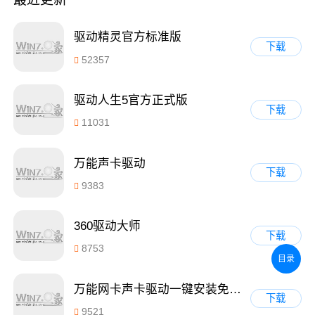
驱动精灵官方标准版
下载
52357
驱动人生5官方正式版
下载
11031
万能声卡驱动
下载
9383
360驱动大师
下载
8753
目录
万能网卡声卡驱动一键安装免费绿色版 1.0
下载
9521