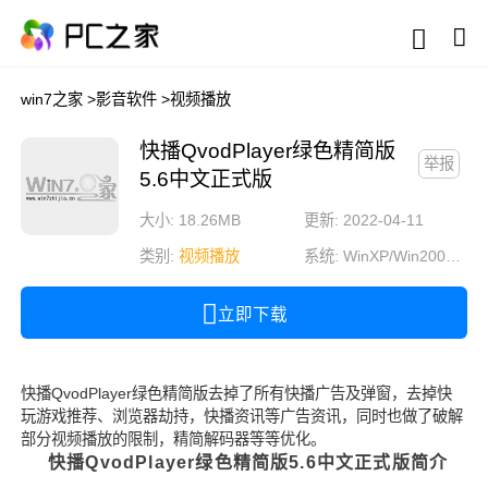
win7之家
>
影音软件
>
视频播放
快播QvodPlayer绿色精简版
举报
5.6中文正式版
大小: 18.26MB
更新: 2022-04-11
类别:
视频播放
系统:
WinXP/Win2003/Win2000/Vista/Win7/Win8/Win8.1/Win10
立即下载
快播QvodPlayer绿色精简版去掉了所有快播广告及弹窗，去掉快
玩游戏推荐、浏览器劫持，快播资讯等广告资讯，同时也做了破解
部分视频播放的限制，精简解码器等等优化。
快播QvodPlayer绿色精简版5.6中文正式版简介