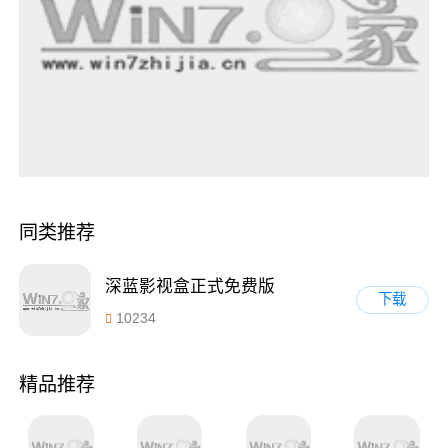
同类推荐
深蓝影视盒正式免费版
下载
10234
精品推荐