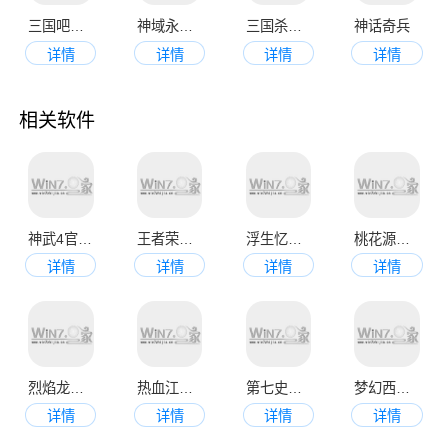
三国吧兄弟官方版
神域永恒手游
三国杀名将传
神话奇兵
详情
详情
详情
详情
相关软件
神武4官网最新版本
王者荣耀最新版本2023
浮生忆玲珑手游
桃花源记九游版
详情
详情
详情
详情
烈焰龙城传奇手游
热血江湖正版官网版
第七史诗中文版安卓版
梦幻西游免费版
详情
详情
详情
详情