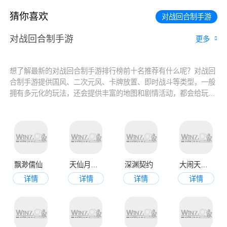
猜你喜欢
对战回合制手游
对战回合制手游
更多
想了解最新的对战回合制手游排行榜前十名推荐有什么呢？对战回
合制手游提供国风、二次元风、卡牌放置、即时战斗等类型，一般
拥有多元化的玩法，还会提供丰富的地图和剧情活动，都会给玩家
一个全新的畅快战斗体验。那么最火最好玩的对战回合制游戏有哪
些呢？小编现在整理了热门的对战回合制手游排行榜前十名！想玩
就快来下载吧！
飘渺儒仙
天仙月游戏安卓版
深渊契约
大闹天宫之猴王归来
详情
详情
详情
详情