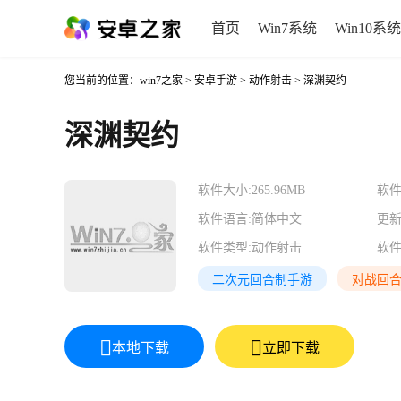
首页
Win7系统
Win10系统
您当前的位置：
win7之家
>
安卓手游
>
动作射击
> 深渊契约
深渊契约
软件大小:
265.96MB
软件
软件语言:
简体中文
更新
软件类型:
动作射击
软件
二次元回合制手游
对战回
本地下载
立即下载