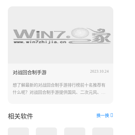
2023.10.24
对战回合制手游
想了解最新的对战回合制手游排行榜前十名推荐有
什么呢？对战回合制手游提供国风、二次元风、卡
牌放置、即时战斗等类型，一般拥有多元化的玩
法，还会提供丰富的地图和剧情活动，都会给玩家
一个全新的畅快战斗体验。那么最火最好玩的对战
相关软件
换一换
回合制游戏有哪些呢？小编现在整理了热门的对战
回合制手游排行榜前十名！想玩就快来下载吧！