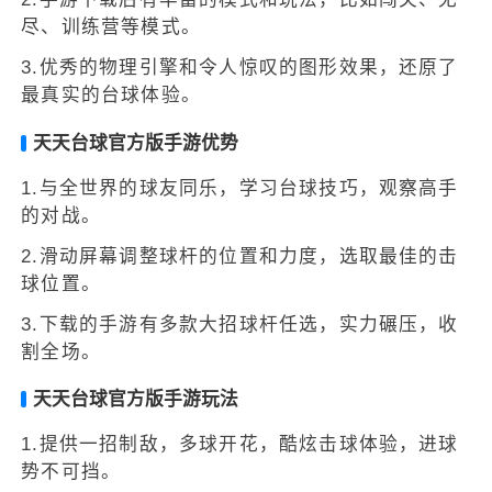
尽、训练营等模式。
3.优秀的物理引擎和令人惊叹的图形效果，还原了
最真实的台球体验。
天天台球官方版手游优势
1.与全世界的球友同乐，学习台球技巧，观察高手
的对战。
2.滑动屏幕调整球杆的位置和力度，选取最佳的击
球位置。
3.下载的手游有多款大招球杆任选，实力碾压，收
割全场。
天天台球官方版手游玩法
1.提供一招制敌，多球开花，酷炫击球体验，进球
势不可挡。