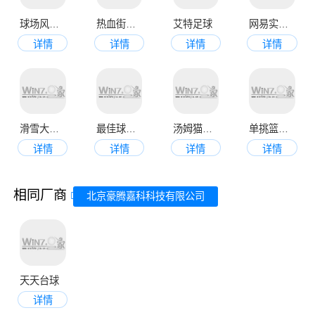
球场风云官网版
热血街篮手机版
艾特足球
网易实况足球官网版
详情
详情
详情
详情
滑雪大冒险普通版
最佳球会官方版
汤姆猫英雄跑酷
单挑篮球正版
详情
详情
详情
详情
相同厂商
北京豪腾嘉科科技有限公司
天天台球
详情