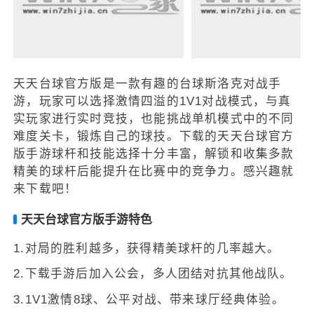
天天台球官方版是一款有趣的台球斯洛克对战手
游，玩家可以选择激情四溢的1V1对战模式，与真
实玩家进行实时竞技，也能挑战单机模式中的不同
难度关卡，锻炼自己的球技。下载的天天台球官方
版手游球杆和技能选择十分丰富，解锁和收集多款
精美的球杆后能提升在比赛中的竞争力。感兴趣就
来下载吧！
天天台球官方版手游特色
1.对局的胜利越多，获得精美球杆的几率越大。
2.下载手游后加入公会，多人团结对抗其他战队。
3.1V1激情8球、公平对战、带来球厅经典体验。