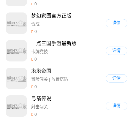
0
梦幻家园官方正版
详情
合成
0
一点三国手游最新版
详情
卡牌竞技
0
塔塔帝国
详情
冒险闯关 | 放置塔防
0
弓箭传说
详情
射击闯关
0