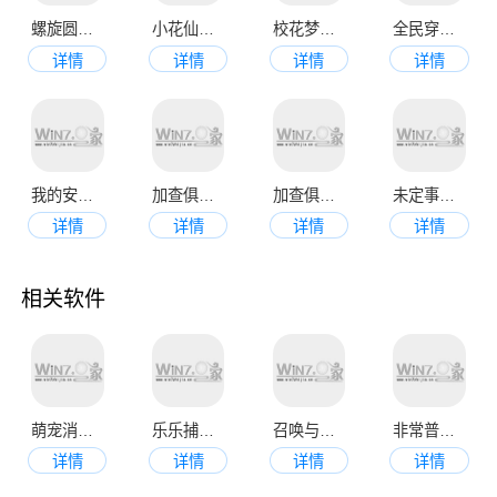
螺旋圆舞曲官网版
小花仙官网版
校花梦工厂官网版
全民穿越之宫九游版
详情
详情
详情
详情
我的安吉拉2最新版本
加查俱乐部最新版本2023
加查俱乐部中文版
未定事件簿最新版本
详情
详情
详情
详情
相关软件
萌宠消消乐
乐乐捕鱼最新版
召唤与合成2
非常普通的鹿正版
详情
详情
详情
详情