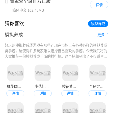
青鸾繁华录官方正版
详情
简体中文
162.48MB
猜你喜欢
模拟养成
模拟养成
更多
好玩的模拟养成类游戏有哪些？现在市场上有各种各样的模拟养成
类手游，这使得许多玩家难以选择自己喜欢的手游。今天我们将为
大家推荐一份模拟养成手游的排行榜。这个榜单列出了不仅适合男
女玩家的养成手游，还有很多经典的经营和恋爱模拟手游。如果你
正在寻找你喜欢的模拟养成手游，一定要来看看这个排行榜，或许
你会找到你钟爱的手游哦!
螺旋圆舞曲官网版
小花仙官网版
校花梦工厂官网版
全民穿越之宫九游版
详情
详情
详情
详情