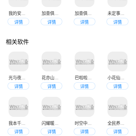
我的安吉拉2最新版本
加查俱乐部最新版本2023
加查俱乐部中文版
未定事件簿最新版本
详情
详情
详情
详情
相关软件
光与夜之恋安卓版本
花亦山心之月正版
巴啦啦换装物语
小花仙最新版
详情
详情
详情
详情
我本千金手机版
闪耀暖暖手机正式版
时空中的绘旅人最新版
全民养成之女皇陛下最新版
详情
详情
详情
详情