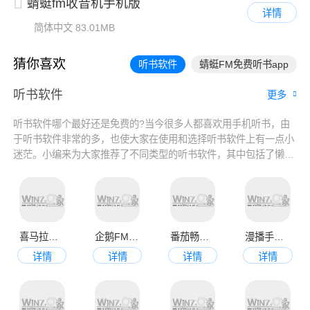
蜻蜓fm收音机手机版
详情
简体中文
83.01MB
猜你喜欢
听书软件
蜻蜓FM免费听书app
听书软件
更多
听书软件哪个最好还是免费的?当今很多人都喜欢用手机听书，由
于听书软件非常的多，也使大家在使用和选择听书软件上有一点小
迷茫。小编来为大家推荐了不同类型的听书软件，其中包括了懒人
听书、番茄免费小说和七猫免费小说等，都是非常好用的听书软件
哦，而且都是在免费听书软件排行榜的，大家可以根据自己需要进
行选择使用哦。
喜马拉雅听书最新版app
企鹅FM最新版
番茄畅听最新版本
漫播手机版
详情
详情
详情
详情