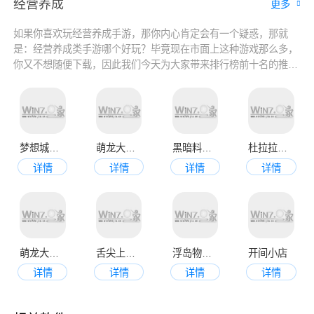
经营养成
更多
如果你喜欢玩经营养成手游，那你内心肯定会有一个疑惑，那就
是：经营养成类手游哪个好玩？毕竟现在市面上这种游戏那么多，
你又不想随便下载，因此我们今天为大家带来排行榜前十名的推
荐，在这里分别推荐适合男生和女生玩的经营养成手游，也有自由
度高的养成游戏，玩家可以自由选择，喜欢的就来看看吧！
梦想城镇官方正版
萌龙大乱斗手机版
黑暗料理王
杜拉拉升职记官网版
详情
详情
详情
详情
萌龙大乱斗九游版
舌尖上的小镇
浮岛物语最新中文版
开间小店
详情
详情
详情
详情