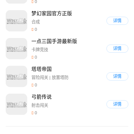
0
梦幻家园官方正版
详情
合成
0
一点三国手游最新版
详情
卡牌竞技
0
塔塔帝国
详情
冒险闯关 | 放置塔防
0
弓箭传说
详情
射击闯关
0