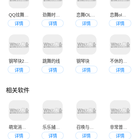
QQ炫舞官网版
劲舞时代九游版
恋舞OL九游版
恋舞ol最新版本
详情
详情
详情
详情
钢琴块2最新版
跳舞的线
钢琴块
不休的音符
详情
详情
详情
详情
相关软件
萌宠消消乐
乐乐捕鱼最新版
召唤与合成2
非常普通的鹿正版
详情
详情
详情
详情