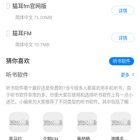
猫耳fm官网版
详情
简体中文
71.03MB
猫耳FM
详情
简体中文
70.7MB
猜你喜欢
听书软件
听书软件
更多
听书软件哪个最好还是免费的?当今很多人都喜欢用手机听书，由
于听书软件非常的多，也使大家在使用和选择听书软件上有一点小
迷茫。小编来为大家推荐了不同类型的听书软件，其中包括了懒人
听书、番茄免费小说和七猫免费小说等，都是非常好用的听书软件
哦，而且都是在免费听书软件排行榜的，大家可以根据自己需要进
行选择使用哦。
喜马拉雅听书最新版app
企鹅FM最新版
番茄畅听最新版本
漫播手机版