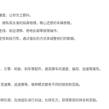
速度，让你为之颤抖。
，拥有高水准的拟真物理，精心还原的车辆参数。
走线、贴边漂移、绝地反超等极限操作。
定性和技巧性，通过强化的方式来调整他们的数据。
身、引擎、轮胎、刹车等配件，提高赛车的速度、操控、加速等属性。
、竞速赛、追逐赛等，每种模式都有不同的规则和奖励。
的俱乐部，在线组队进行对战，比拼实力，获得更高的排名和奖励。