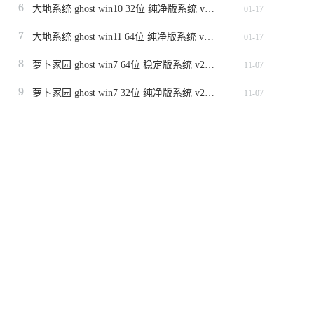
6
大地系统 ghost win10 32位 纯净版系统 v2024.1
01-17
7
大地系统 ghost win11 64位 纯净版系统 v2024.1
01-17
8
萝卜家园 ghost win7 64位 稳定版系统 v2023.11
11-07
9
萝卜家园 ghost win7 32位 纯净版系统 v2023.11
11-07