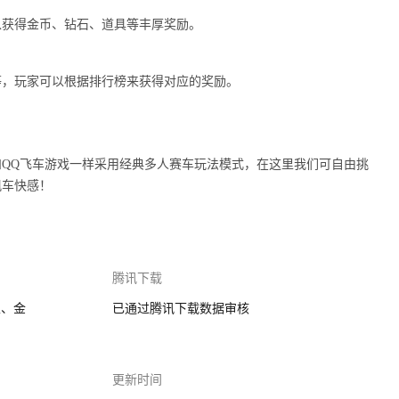
以获得金币、钻石、道具等丰厚奖励。
等，玩家可以根据排行榜来获得对应的奖励。
QQ飞车游戏一样采用经典多人赛车玩法模式，在这里我们可自由挑
飙车快感！
腾讯下载
家、金
已通过腾讯下载数据审核
更新时间