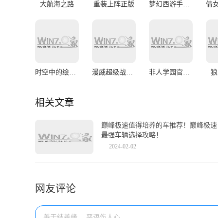
大航海之路
重装上阵正版
梦幻西游手游官服版
时空中的绘旅人
漫威超级战争无限点券版
非人学园官方版
狼
相关文章
巅峰极速值得培养的车推荐！巅峰极速
最强车辆选择攻略！
2024-02-02
网友评论