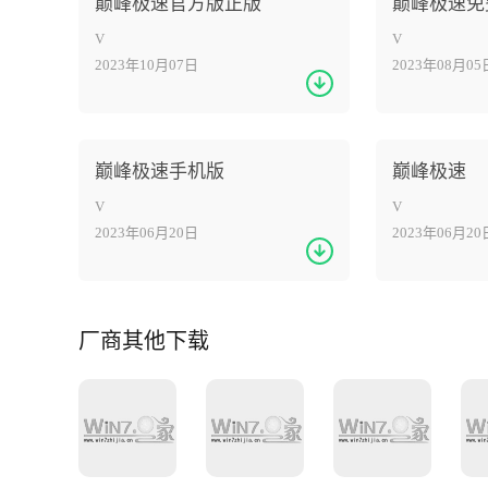
巅峰极速官方版正版
巅峰极速免
V
V
2023年10月07日
2023年08月05
巅峰极速手机版
巅峰极速
V
V
2023年06月20日
2023年06月20
厂商其他下载