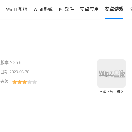
Win11系统
Win8系统
PC软件
安卓应用
安卓游戏
版本:
V0.5.6
日期:
2023-06-30
等级:
扫码下载手机版