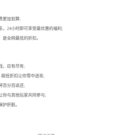
费更加划算;
，24小时即可享受最优惠的福利;
折，是全网最低的折扣。
戏，应有尽有;
，超低折扣让你雪中送炭;
将百分百返还;
让你与其他玩家共同参与;
保护肝脏。