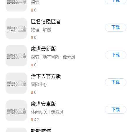
探索
0
匿名信隐匿者
下载
推理 | 解谜
0
魔塔最新版
下载
探索 | 地牢冒险 | 像素风
0
活下去官方版
下载
冒险生存
0
魔塔安卓版
下载
休闲闯关 | 像素风
42
新新魔塔