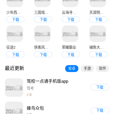
少年西游记九游版
三国戏魏传
云海寻仙记
天涯明月刀官网版
下载
下载
下载
下载
征途2
侠客风云传online
荣耀霸业
捕鱼大决战3d版
下载
下载
下载
下载
最近更新
安卓
手游
软件
驾校一点通手机版app
下载
驾考
0
蜂鸟众包
下载