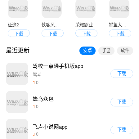
征途2
侠客风云传online
荣耀霸业
捕鱼大决战3d版
下载
下载
下载
下载
最近更新
安卓
手游
软件
驾校一点通手机版app
下载
驾考
0
蜂鸟众包
下载
0
飞卢小说网app
下载
0