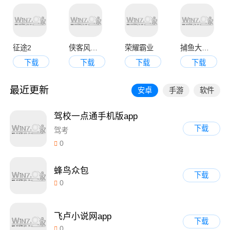
征途2
侠客风云传online
荣耀霸业
捕鱼大决战3d版
下载
下载
下载
下载
最近更新
安卓
手游
软件
驾校一点通手机版app
下载
驾考
0
蜂鸟众包
下载
0
飞卢小说网app
下载
0