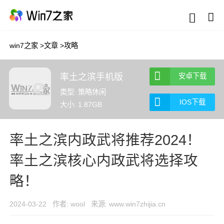
win7之家
>
文章
>
攻略
率土之滨手机版
安卓下载
类型: 策略休闲
IOS下载
大小: 1.87GB
率土之滨内政武将推荐2024！
率土之滨核心内政武将选择攻
略！
2024-03-22
作者: wool
来源: www.win7zhijia.cn