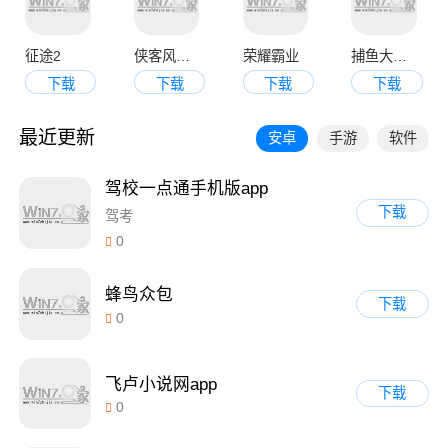
征途2
侠客风云传online
荣耀霸业
捕鱼大决战3d版
下载
下载
下载
下载
最近更新
安卓
手游
软件
驾校一点通手机版app
下载
驾考
0
蜂鸟众包
下载
0
飞卢小说网app
下载
0