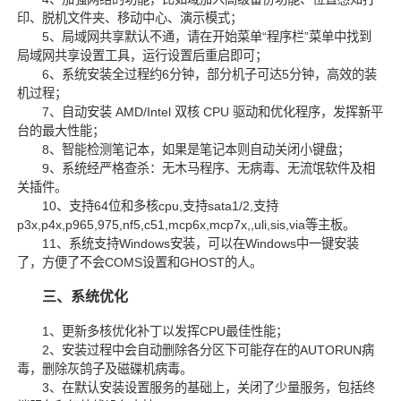
印、脱机文件夹、移动中心、演示模式；
5、局域网共享默认不通，请在开始菜单“程序栏”菜单中找到
局域网共享设置工具，运行设置后重启即可；
6、系统安装全过程约6分钟，部分机子可达5分钟，高效的装
机过程；
7、自动安装 AMD/Intel 双核 CPU 驱动和优化程序，发挥新平
台的最大性能；
8、智能检测笔记本，如果是笔记本则自动关闭小键盘；
9、系统经严格查杀：无木马程序、无病毒、无流氓软件及相
关插件。
10、支持64位和多核cpu,支持sata1/2,支持
p3x,p4x,p965,975,nf5,c51,mcp6x,mcp7x,,uli,sis,via等主板。
11、系统支持Windows安装，可以在Windows中一键安装
了，方便了不会COMS设置和GHOST的人。
三、系统优化
1、更新多核优化补丁以发挥CPU最佳性能；
2、安装过程中会自动删除各分区下可能存在的AUTORUN病
毒，删除灰鸽子及磁碟机病毒。
3、在默认安装设置服务的基础上，关闭了少量服务，包括终