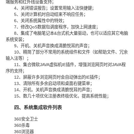
端服务和红外线设备支持；
4、关闭错误报告；设置常用输入法快捷键；
5、关闭计算机时自动结束不响应任务；
6、关闭系统属性中的特效；
7、修改QoS数据包调度程序，加快上网速度；
8、集成了电脑笔记本&台式机大量驱动，也可以适应其它电脑
系统安装；
9、开机、关机声音换成清脆悦耳的声音；
10、精简了部分不常用的系统组件和文件（如帮助文件、冗余
输入法等）；
11、集合微软JAVA虚拟机IE插件，增强浏览网页时对JAVA程
序的支持；
12、屏蔽许多浏览网页时会自动弹出的IE插件；
13、清除所有多余启动项和桌面右键菜单；
14、开机、关机声音换成清脆悦耳的声音；
15、数几十项优化注册表终极优化，提高系统性能；
四、系统集成软件列表
360安全卫士
360杀毒
360浏览器