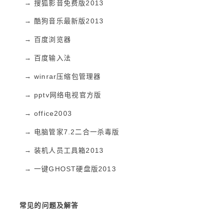
→
搜狐影音免费版
2013
→
酷狗音乐最新版
2013
→
百度浏览器
→
百度输入法
→
winrar
压缩包管理器
→
pptv
网络电视官方版
→
office2003
→
电脑管家
7.2
二合一杀毒版
→
装机人员工具箱
2013
→
一键
GHOST
硬盘版
2013
常见的问题及解答