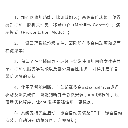
1
、加强网络的功能，比如域加入；高级备份功能；位置
感知打印；脱机文件夹；移动中心（
Mobility Center
）；演
示模式（
Presentation Mode
）；
2
、一键清理系统垃圾文件、清除所有多余启动项和桌面
右键菜单；
3
、保留了在局域网办公环境下经常使用的网络文件夹共
享、打印机服务等功能以及部分兼容性服务，同样开启了自
带防火墙的支持；
4
、使用了智能判断，自动卸载多余
sata/raid/scsi
设备
驱动及幽灵硬件；智能判断并全静默安装
, amd
双核补丁及
驱动优化程序，让
cpu
发挥更强性能，更稳定；
5
、系统支持光盘启动一键全自动安装及
PE
下一键全自动
安装，自动识别隐藏分区，方便快捷；