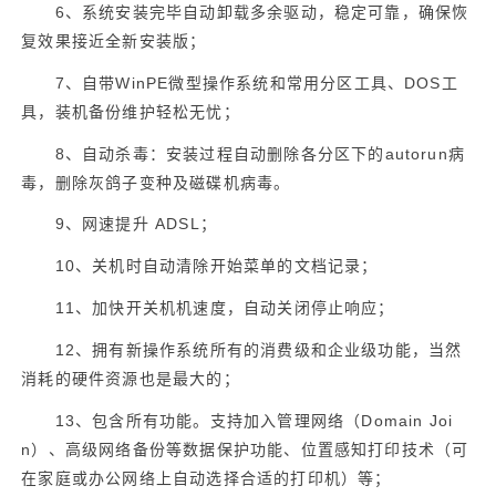
6
、系统安装完毕自动卸载多余驱动，稳定可靠，确保恢
复效果接近全新安装版；
7
、自带
WinPE
微型操作系统和常用分区工具、
DOS
工
具，装机备份维护轻松无忧；
8
、自动杀毒：安装过程自动删除各分区下的
autorun
病
毒，删除灰鸽子变种及磁碟机病毒。
9
、网速提升
ADSL
；
10
、关机时自动清除开始菜单的文档记录；
11
、加快开关机机速度，自动关闭停止响应；
12
、拥有新操作系统所有的消费级和企业级功能，当然
消耗的硬件资源也是最大的；
13
、包含所有功能。支持加入管理网络（
Domain Joi
n
）、高级网络备份等数据保护功能、位置感知打印技术（可
在家庭或办公网络上自动选择合适的打印机）等；