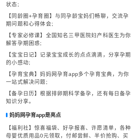
状态;
【同龄圈+孕育圈】与同孕龄宝妈们畅聊，交流孕
期问题和心得体会;
【专家必修课】全国知名三甲医院妇产科医生为你
解答孕期困惑;
【宝宝日记】记录宝宝成长的点点滴滴，分享孕期
的小感动;
【孕育宝典】妈妈网孕育app多个孕育宝典，为你
一站式解决问题;
【备孕日历】根据排卵期科学备孕，还有每日备孕
知识分享。
妈妈网孕育app是亮点
【福利社】惊喜福袋、好孕报喜、许愿清单，各种
母婴优质用品0元领取，付邮尝鲜、半价抢购、买