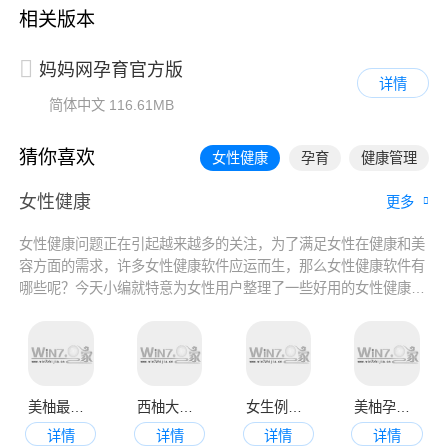
相关版本
妈妈网孕育官方版
详情
简体中文
116.61MB
猜你喜欢
女性健康
孕育
健康管理
女性健康
更多
女性健康问题正在引起越来越多的关注，为了满足女性在健康和美
容方面的需求，许多女性健康软件应运而生，那么女性健康软件有
哪些呢？今天小编就特意为女性用户整理了一些好用的女性健康管
理app排行榜，这些软件能够帮助女性用户更好地管理自己的健
康，提高生活质量，有需要的小伙伴快来下载吧！
美柚最新版
西柚大姨妈月经期助手
女生例假记录app
美柚孕期app
详情
详情
详情
详情