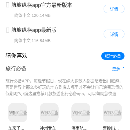
航旅纵横app官方最新版本
详情
简体中文
120.14MB
航旅纵横app最新版
详情
简体中文
116.84MB
猜你喜欢
旅行必备
旅行必备
更多
旅行必备APP，每逢节假日，现在绝大多数人都会想着出门旅游，
可是世界上那么多好玩的地方到底去哪里才不会让自己浪费珍贵的
假期呢?小编这里推荐几款旅游出行必备app，可以帮助您快速了
解世界各地旅游景点风土人情、美食文化，让您能够真正享受到
app带来的方便与快捷，提前订酒店、旅游景点提前买票都是统统
搞定。喜欢的朋友赶快下载吧!
车来了精准的实时公交app新版
神州专车
海南航空app官网版
曹操出行app