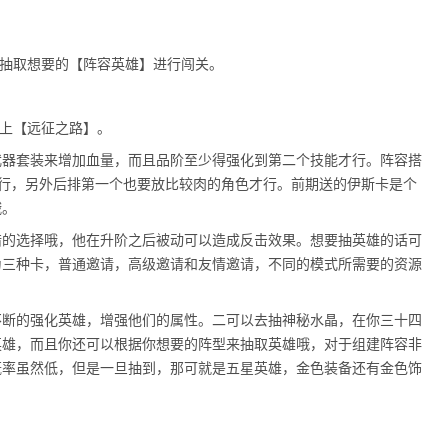
】抽取想要的【阵容英雄】进行闯关。
踏上【远征之路】。
武器套装来增加血量，而且品阶至少得强化到第二个技能才行。阵容搭
行，另外后排第一个也要放比较肉的角色才行。前期送的伊斯卡是个
哦。
错的选择哦，他在升阶之后被动可以造成反击效果。想要抽英雄的话可
为三种卡，普通邀请，高级邀请和友情邀请，不同的模式所需要的资源
不断的强化英雄，增强他们的属性。二可以去抽神秘水晶，在你三十四
英雄，而且你还可以根据你想要的阵型来抽取英雄哦，对于组建阵容非
概率虽然低，但是一旦抽到，那可就是五星英雄，金色装备还有金色饰