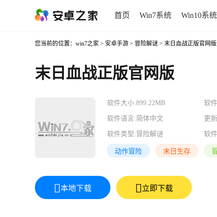
首页
Win7系统
Win10系统
您当前的位置：
win7之家
>
安卓手游
>
冒险解谜
> 末日血战正版官网版
末日血战正版官网版
软件大小:
899.22MB
软件
软件语言:
简体中文
更新
软件类型:
冒险解谜
软件
动作冒险
末日生存
本地下载
立即下载