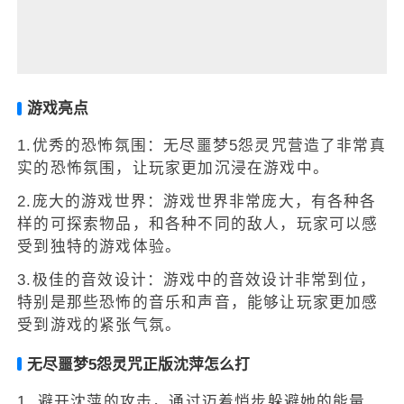
游戏亮点
1.优秀的恐怖氛围：无尽噩梦5怨灵咒营造了非常真
实的恐怖氛围，让玩家更加沉浸在游戏中。
2.庞大的游戏世界：游戏世界非常庞大，有各种各
样的可探索物品，和各种不同的敌人，玩家可以感
受到独特的游戏体验。
3.极佳的音效设计：游戏中的音效设计非常到位，
特别是那些恐怖的音乐和声音，能够让玩家更加感
受到游戏的紧张气氛。
无尽噩梦5怨灵咒正版沈萍怎么打
1. 避开沈萍的攻击，通过迈着悄步躲避她的能量