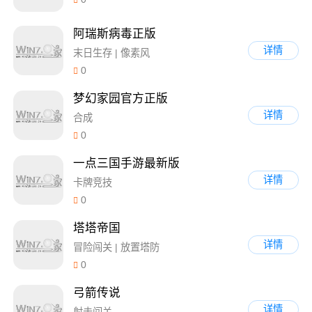
阿瑞斯病毒正版
详情
末日生存 | 像素风
0
梦幻家园官方正版
详情
合成
0
一点三国手游最新版
详情
卡牌竞技
0
塔塔帝国
详情
冒险闯关 | 放置塔防
0
弓箭传说
详情
射击闯关