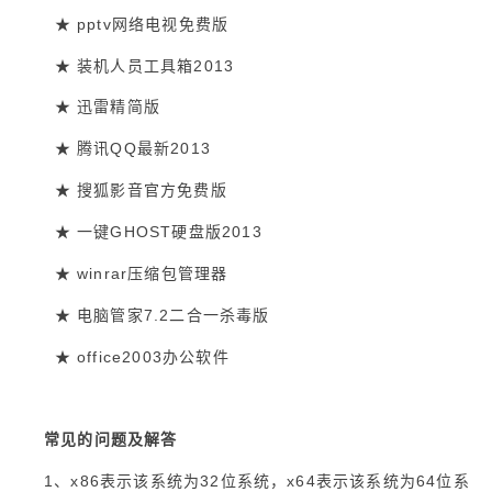
pptv
★
网络电视免费版
2013
★
装机人员工具箱
★
迅雷精简版
QQ
2013
★
腾讯
最新
★
搜狐影音官方免费版
GHOST
2013
★
一键
硬盘版
winrar
★
压缩包管理器
7.2
★
电脑管家
二合一杀毒版
office2003
★
办公软件
常见的问题及解答
1、x86表示该系统为32位系统，x64表示该系统为64位系