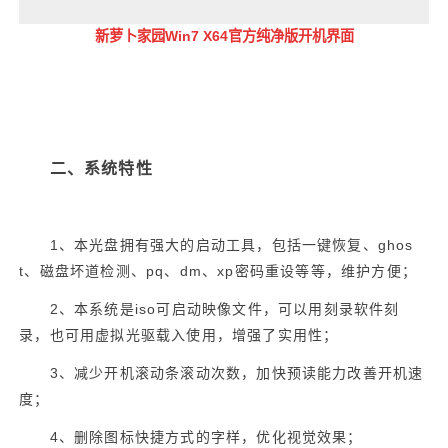
新萝卜家园Win7 X64官方纯净版
开机界面
二、系统特性
1
ghos
、本光盘拥有强大的启动工具，包括一键恢复、
t
pq
dm
xp
、磁盘坏道检测、
、
、
密码重设等等，维护方便；
2
iso
、本系统是
可启动映像文件，可以用刻录软件刻
录，也可用虚拟光驱载入使用，增强了实用性；
3
、减少开机滚动条滚动次数，加快预读能力改善开机速
度；
4
、删除图标快捷方式的字样，优化视觉效果；