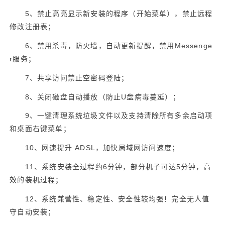
5
、禁止高亮显示新安装的程序（开始菜单），禁止远程
修改注册表；
6
Messenge
、禁用杀毒，防火墙，自动更新提醒，禁用
r
服务；
7
、共享访问禁止空密码登陆；
8
U
、关闭磁盘自动播放（防止
盘病毒蔓延）；
9
、一键清理系统垃圾文件以及支持清除所有多余启动项
和桌面右键菜单；
10
ADSL
、网速提升
，加快局域网访问速度；
11
6
5
、系统安装全过程约
分钟，部分机子可达
分钟，高
效的装机过程；
12
、系统兼营性、稳定性、安全性较均强！完全无人值
守自动安装；