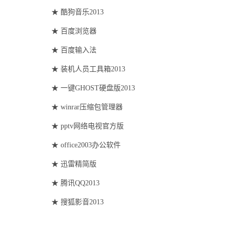
★
酷狗音乐
2013
★
百度浏览器
★
百度输入法
★
装机人员工具箱
2013
★
一键
GHOST
硬盘版
2013
★
winrar
压缩包管理器
★
pptv
网络电视官方版
★
office2003
办公软件
★
迅雷精简版
★
腾讯
QQ2013
★
搜狐影音
2013