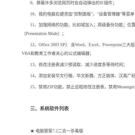
9
、屏蔽许多浏览网页时会自动弹出的
IE
插件；
10
、我的电脑右键添加“控制面板”、“设备管理器”等菜
11
、加强网络的功能，比如域加入；高级备份功能；位
（
Presentation Mode
）；
12
、
Office 2003 SP2
含
Word
、
Excel
、
Powerpoint
三大组
VBA
和教育工作者关心的公式编辑器；
13
、修改注册表减少预读取、减少进度条等待时间；
14
、添加安装华文行楷、华文新魏、方正姚体、汉真广
15
、禁用
ZIP
功能，禁止远程修改注册表，禁用
Messenger
三、系统软件列表
★
电脑管家
7.2
二合一杀毒版