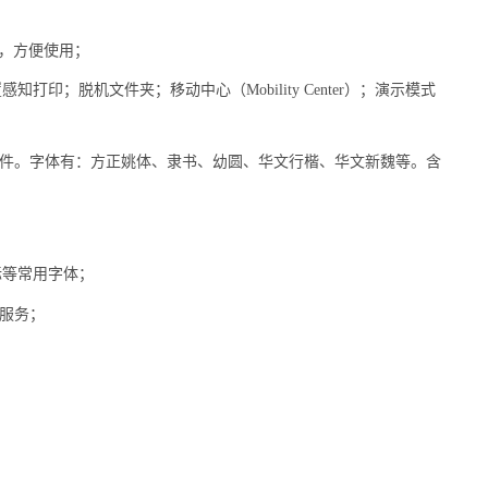
单，方便使用；
置感知打印；脱机文件夹；移动中心（
Mobility Center
）；演示模式
件。字体有：方正姚体、隶书、幼圆、华文行楷、华文新魏等。含
标等常用字体；
服务；