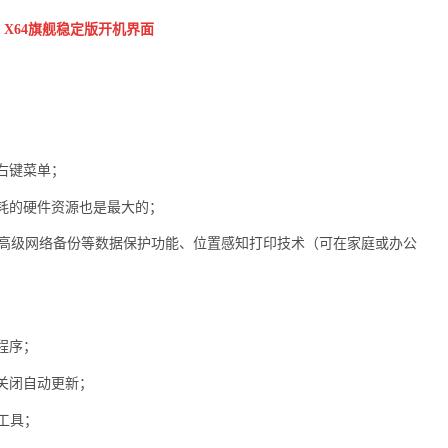
7 X64旗舰稳定版开机界面
右键菜单；
耗的硬件资源也是最大的；
高级网络备份等数据保护功能、位置感知打印技术（可在家庭或办公
程序；
关闭自动更新；
工具；