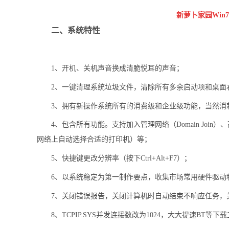
新萝卜家园Win
二、系统特性
1
、开机、关机声音换成清脆悦耳的声音；
2
、一键清理系统垃圾文件，清除所有多余启动项和桌面
3
、拥有新操作系统所有的消费级和企业级功能，当然消
4
、包含所有功能。支持加入管理网络（
Domain Join
）、
网络上自动选择合适的打印机）等；
5
、快捷键更改分辨率（按下
Ctrl+Alt+F7
）；
6
、以系统稳定为第一制作要点，收集市场常用硬件驱动
7
、关闭错误报告，关闭计算机时自动结束不响应任务，
8
、
TCPIP.SYS
并发连接数改为
1024
，大大提速
BT
等下载